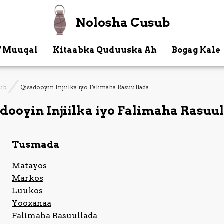
Nolosha Cusub
/ Muuqal
Kitaabka Quduuska Ah
Bogag Kale
sub
Qisadooyin Injiilka iyo Falimaha Rasuullada
dooyin Injiilka iyo Falimaha Rasuu
Tusmada
Matayos
Markos
Luukos
Yooxanaa
Falimaha Rasuullada