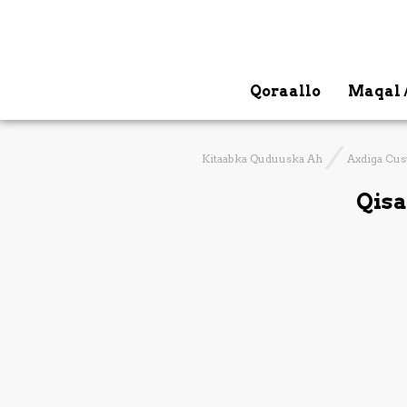
Qoraallo
Maqal 
Kitaabka Quduuska Ah
Axdiga Cu
Qisa