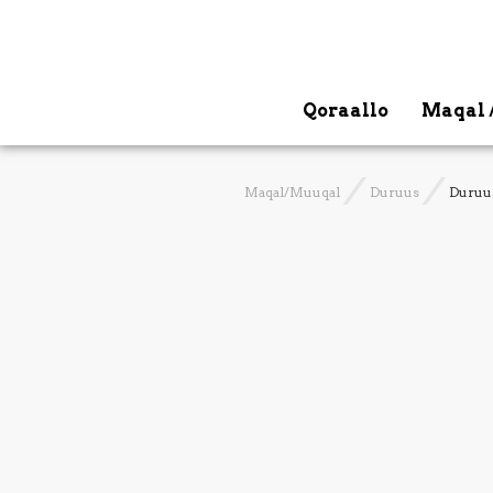
Qoraallo
Maqal 
Maqal/Muuqal
Duruus
Duruu