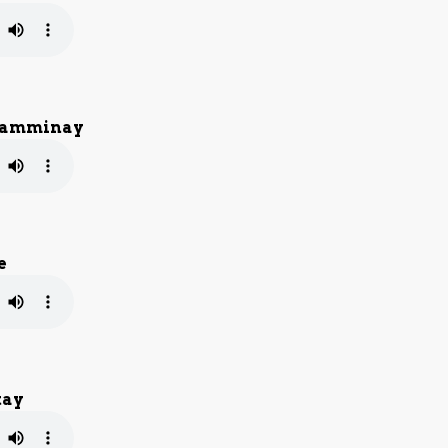
 aamminay
e
tay