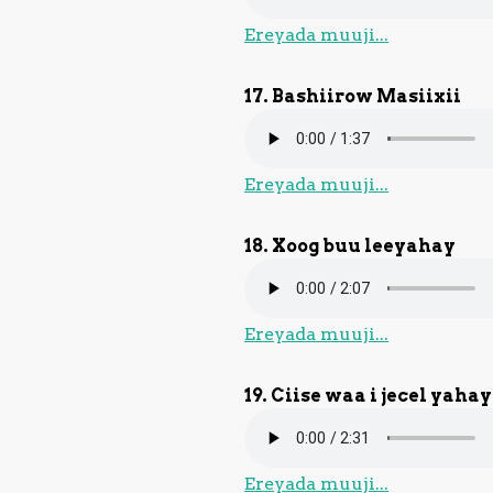
Ereyada muuji...
17. Bashiirow Masiixii
Ereyada muuji...
18. Xoog buu leeyahay
Ereyada muuji...
19. Ciise waa i jecel yahay
Ereyada muuji...