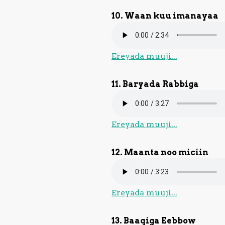
10. Waan kuu imanayaa
Ereyada muuji...
11. Baryada Rabbiga
Ereyada muuji...
12. Maanta noo miciin
Ereyada muuji...
13. Baaqiga Eebbow