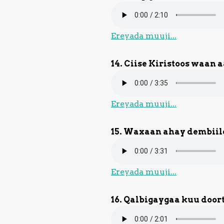
Ereyada muuji...
14. Ciise Kiristoos waan
Ereyada muuji...
15. Waxaan ahay dembiil
Ereyada muuji...
16. Qalbigaygaa kuu door