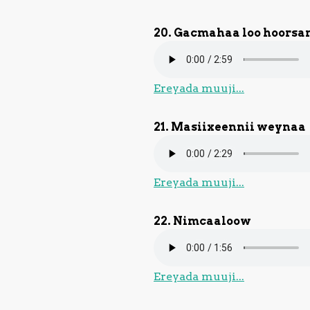
20. Gacmahaa loo hoorsa
Ereyada muuji...
21. Masiixeennii weynaa
Ereyada muuji...
22. Nimcaaloow
Ereyada muuji...