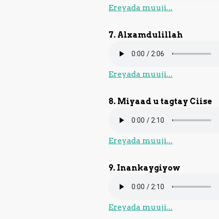
Ereyada muuji...
7. Alxamdulillah
Ereyada muuji...
8. Miyaad u tagtay Ciise
Ereyada muuji...
9. Inankaygiyow
Ereyada muuji...