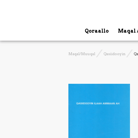
Qoraallo
Maqal 
Maqal/Muuqal
Qasiidooyin
Qa