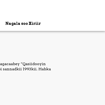
Nagala soo Xiriir
magacaabey “Qasiidooyin
 sannadkii 1993kii. Habka