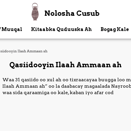
Nolosha Cusub
/ Muuqal
Kitaabka Quduuska Ah
Bogag Kale
siidooyin Ilaah Ammaan ah
Qasiidooyin Ilaah Ammaan ah
Waa 31 qasiido oo xul ah oo tixraacayaa buugga loo 
Ilaah Ammaan ah” oo la daabacay magaalada Nayroobi
waa sida qaraamiga oo kale, kaban iyo afar cod