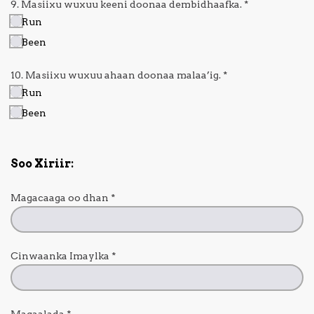
9. Masiixu wuxuu keeni doonaa dembidhaafka.
*
Run
Been
10. Masiixu wuxuu ahaan doonaa malaa’ig.
*
Run
Been
Soo Xiriir:
Magacaaga oo dhan
*
Cinwaanka Imaylka
*
Magaalada
*