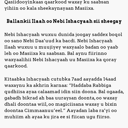
Qasiidooyinkaas qaarkood waxay ku saabsan
yihiin oo kala sheekaynayaan Masiixa.
Ballankii Ilaah oo Nebi Ishacyaah sii sheegay
Nebi Ishacyaah wuxuu dunida joogay saddex boqol
oo sano Nebi Daa’uud ka bacdi. Nebi Ishacyaah
Ilaah wuxuu u muujiyey waxyaalo badan oo yaab
leh oo Masiixa ku saabsan. Bal aynu fiirinno
waxyaalihii Nebi Ishacyaah uu Masiixa ka qoray
qaarkood.
Kitaabka Ishacyaah cutubka 7aad aayadda 14aad
waxaynu ka akhrin karnaa: “Haddaba Rabbiga
qudhiisa ayaa calaamad idin siin doona. Bal ogaada,
gabadh bikrad ah baa uuraysan doonta, oo waxay
dhali doontaa wiil, oo magiciisana waxay u bixin
doontaa Cimmaanuu’eel.” Aayadan laba ra’yi oo
muhiim ah ayaa ku jira ee si fiican ugu fiirso.