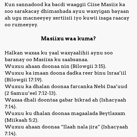
Kun sannadood ka bacdi waaggii Ciise Masiix ka
soo sarakacay dhimashada ayuu waxyigan bayaan
ah ugu macneeyey xertiisii iyo kuwii isaga raacay
oo rumeeyey.
Masiixu waa kuma?
Halkan waxaa ku yaal waxyaalihii aynu soo
baranay oo Masiixa ku saabsanaa.
Wuxuu ahaan doonaa nin (Bilowgii 3:15).
Wuxuu ka imaan doona dadka reer binu Israa’iil
(Bilowgii 17:19).
Wuxuu ka dhalan doonaa farcanka Nebi Daa’uud
(2 Samuu’eel 7:12-13).
Waxaa dhali doontaa gabar bikrad ah (Ishacyaah
7:14).
Wuxuu ku dhalan doonaa magaalada Beytlaxam
(Miikaah 5:2).
Wuxuu ahaan doonaa “Ilaah nala jira” (Ishacyaah
7:14).