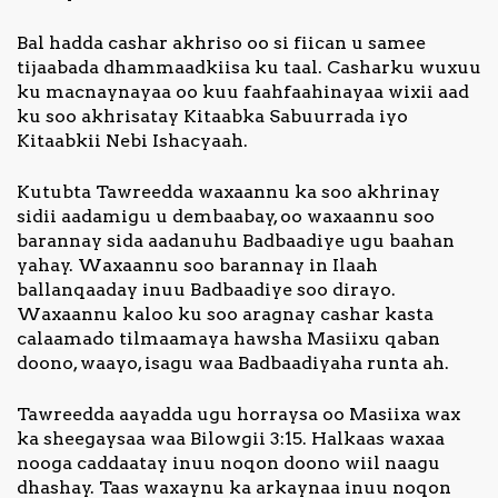
Bal hadda cashar akhriso oo si fiican u samee
Nagala
tijaabada dhammaadkiisa ku taal. Casharku wuxuu
soo
ku macnaynayaa oo kuu faahfaahinayaa wixii aad
xiriir
ku soo akhrisatay Kitaabka Sabuurrada iyo
Kitaabkii Nebi Ishacyaah.
Kutubta Tawreedda waxaannu ka soo akhrinay
sidii aadamigu u dembaabay, oo waxaannu soo
barannay sida aadanuhu Badbaadiye ugu baahan
yahay. Waxaannu soo barannay in Ilaah
ballanqaaday inuu Badbaadiye soo dirayo.
Waxaannu kaloo ku soo aragnay cashar kasta
calaamado tilmaamaya hawsha Masiixu qaban
doono, waayo, isagu waa Badbaadiyaha runta ah.
Tawreedda aayadda ugu horraysa oo Masiixa wax
ka sheegaysaa waa Bilowgii 3:15. Halkaas waxaa
nooga caddaatay inuu noqon doono wiil naagu
dhashay. Taas waxaynu ka arkaynaa inuu noqon