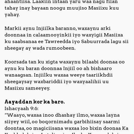
ahaantiisa. Laakiin intaan yaru waa nagu filan
tahay inay bayaan noogu muujiso Masiixu kuu
yahay.
Markii aynu Injiilka baranno, waxaynu arki
doonnaa in calaamooyinkii iyo waxyigii Masiixa
ku saabsanaa ee Tawreedda iyo Sabuurrada lagu sii
sheegay ay wada rumoobeen.
Koorsada tan ku xigta waxaynu bilaabi doonaa oo
aynu ku baran doonnaa Injiil oo ah bishaaro
wanaagsan. Injiilku waxaa weeye taariikhdii
sheegaysay waxbariddii iyo waxyaalihii uu
Masiixu sameeyey.
Aayaddan kor ka baro.
Ishacyaah 9:6:
“Waayo, waxaa inoo dhashay ilmo, waxaa layna
siiyey wiil, oo boqornimadu garbihiisay saarmi
doontaa, oo magiciisana waxaa loo bixin doonaa Ka