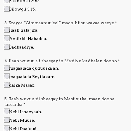
Baxniintii 20:2.
Bilowgii 3:15.
3. Ereyga “Cimmaanuu’eel” macnihiisu waxaa weeye
*
Ilaah nala jira.
Amiirkii Nabadda.
Badbaadiye.
4. Ilaah wuxuu sii sheegay in Masiixu ku dhalan doono
*
magaalada quduuska ah.
magaalada Beytlaxam.
dalka Masar.
5. Ilaah wuxuu sii sheegay in Masiixu ka imaan doona
farcanka
*
Nebi Ishacyaah.
Nebi Muuse.
Nebi Daa’uud.