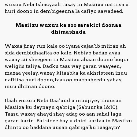
wuxuu Nebi Ishacyaah tusay in Masiixu naftiisa u
huri doono in dembigeenna la cafiyo aawadeed.
Masiixu wuxuu ka soo sarakici doonaa
dhimashada
Waxaa jiray run kale oo iyana cajaa’ib miiran ah
sida dembidhaafka oo kale. Nebiyo badan ayaa
waxay sii sheegeen in Masiixu ahaan doono boqor
weligiis taliya. Dadku taas way garan waayeen,
maxaa yeelay, waxay kitaabka ka akhristeen inuu
naftiisa huri doono, taas oo macnaheedu yahay
inuu dhiman doono.
Ilaah wuxuu Nebi Daa’uud u muujiyey inuusan
Masiixa ku deynayn qabriga (Sabuurka 16:10).
Taasu waxay ahayd shay adag oo aan sahal lagu
garan karin. Bal sidee bay u dhici kartaa in Masiixu
dhinto oo haddana uusan qabriga ku raagayn?