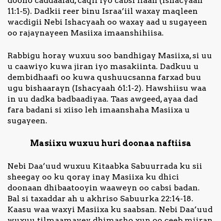
doono caddaalad, caqli iyo cabsi Ilaah (Ishacyaah
11:1-5). Dadkii reer binu Israa’iil waxay maqleen
wacdigii Nebi Ishacyaah oo waxay aad u sugayeen
oo rajaynayeen Masiixa imaanshihiisa.
Rabbigu horay wuxuu soo bandhigay Masiixa, si uu
u caawiyo kuwa jiran iyo masakiinta. Dadkuu u
dembidhaafi oo kuwa qushuucsanna farxad buu
ugu bishaarayn (Ishacyaah 61:1-2). Hawshiisu waa
in uu dadka badbaadiyaa. Taas awgeed, ayaa dad
fara badani si xiiso leh imaanshaha Masiixa u
sugayeen.
Masiixu wuxuu huri doonaa naftiisa
Nebi Daa’uud wuxuu Kitaabka Sabuurrada ku sii
sheegay oo ku qoray inay Masiixa ku dhici
doonaan dhibaatooyin waaweyn oo cabsi badan.
Bal si taxaddar ah u akhriso Sabuurka 22:14-18.
Kaasu waa waxyi Masiixa ku saabsan. Nebi Daa’uud
wuxuu tilmaamayey dhimasho xun oo ceeb miiran