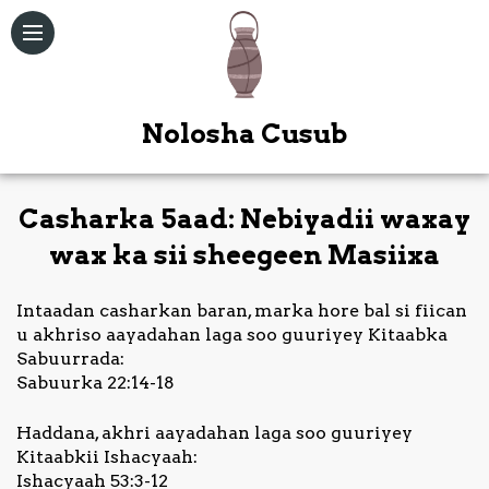
Nolosha Cusub
Casharka 5aad: Nebiyadii waxay
Qoraallo
wax ka sii sheegeen Masiixa
Maqal /
Intaadan casharkan baran, marka hore bal si fiican
Muuqal
u akhriso aayadahan laga soo guuriyey Kitaabka
Sabuurrada:
Kitaabka
Sabuurka 22:14-18
Quduuska
Ah
Haddana, akhri aayadahan laga soo guuriyey
Kitaabkii Ishacyaah:
Bogag
Ishacyaah 53:3-12
Kale