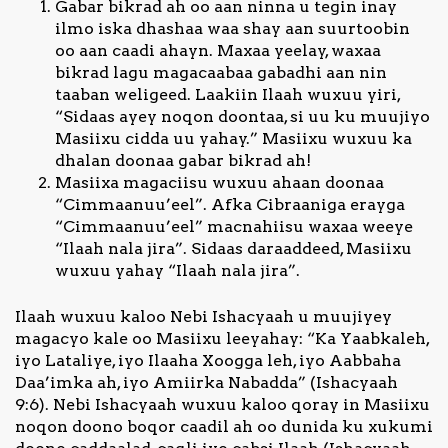
Gabar bikrad ah oo aan ninna u tegin inay
ilmo iska dhashaa waa shay aan suurtoobin
oo aan caadi ahayn. Maxaa yeelay, waxaa
bikrad lagu magacaabaa gabadhi aan nin
taaban weligeed. Laakiin Ilaah wuxuu yiri,
“Sidaas ayey noqon doontaa, si uu ku muujiyo
Masiixu cidda uu yahay.” Masiixu wuxuu ka
dhalan doonaa gabar bikrad ah!
Masiixa magaciisu wuxuu ahaan doonaa
“Cimmaanuu’eel”. Afka Cibraaniga erayga
“Cimmaanuu’eel” macnahiisu waxaa weeye
“Ilaah nala jira”. Sidaas daraaddeed, Masiixu
wuxuu yahay “Ilaah nala jira”.
Ilaah wuxuu kaloo Nebi Ishacyaah u muujiyey
magacyo kale oo Masiixu leeyahay: “Ka Yaabkaleh,
iyo Lataliye, iyo Ilaaha Xoogga leh, iyo Aabbaha
Daa’imka ah, iyo Amiirka Nabadda” (Ishacyaah
9:6). Nebi Ishacyaah wuxuu kaloo qoray in Masiixu
noqon doono boqor caadil ah oo dunida ku xukumi