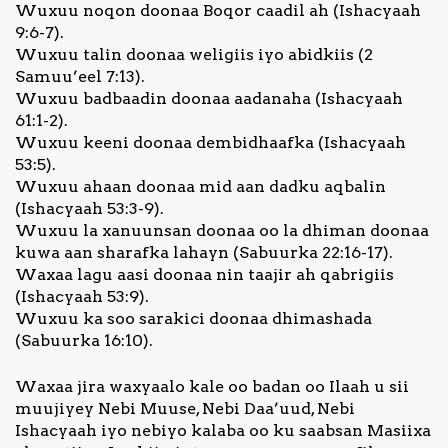
Wuxuu noqon doonaa Boqor caadil ah (Ishacyaah
9:6-7).
Wuxuu talin doonaa weligiis iyo abidkiis (2
Samuu’eel 7:13).
Wuxuu badbaadin doonaa aadanaha (Ishacyaah
61:1-2).
Wuxuu keeni doonaa dembidhaafka (Ishacyaah
53:5).
Wuxuu ahaan doonaa mid aan dadku aqbalin
(Ishacyaah 53:3-9).
Wuxuu la xanuunsan doonaa oo la dhiman doonaa
kuwa aan sharafka lahayn (Sabuurka 22:16-17).
Waxaa lagu aasi doonaa nin taajir ah qabrigiis
(Ishacyaah 53:9).
Wuxuu ka soo sarakici doonaa dhimashada
(Sabuurka 16:10).
Waxaa jira waxyaalo kale oo badan oo Ilaah u sii
muujiyey Nebi Muuse, Nebi Daa’uud, Nebi
Ishacyaah iyo nebiyo kalaba oo ku saabsan Masiixa