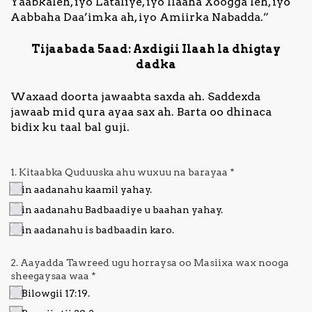
Yaabkaleh, iyo Lataliye, iyo Ilaaha Xoogga leh, iyo
Aabbaha Daa’imka ah, iyo Amiirka Nabadda.”
Tijaabada 5aad: Axdigii Ilaah la dhigtay
dadka
Waxaad doorta jawaabta saxda ah. Saddexda
jawaab mid qura ayaa sax ah. Barta oo dhinaca
bidix ku taal bal guji.
1. Kitaabka Quduuska ahu wuxuu na barayaa
*
in aadanahu kaamil yahay.
in aadanahu Badbaadiye u baahan yahay.
in aadanahu is badbaadin karo.
2. Aayadda Tawreed ugu horraysa oo Masiixa wax nooga
sheegaysaa waa
*
Bilowgii 17:19.