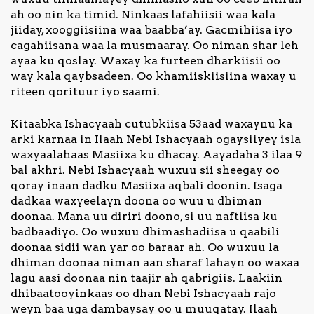
ah oo nin ka timid. Ninkaas lafahiisii waa kala
jiiday, xooggiisiina waa baabba’ay. Gacmihiisa iyo
cagahiisana waa la musmaaray. Oo niman shar leh
ayaa ku qoslay. Waxay ka furteen dharkiisii oo
way kala qaybsadeen. Oo khamiiskiisiina waxay u
riteen qorituur iyo saami.
Kitaabka Ishacyaah cutubkiisa 53aad waxaynu ka
arki karnaa in Ilaah Nebi Ishacyaah ogaysiiyey isla
waxyaalahaas Masiixa ku dhacay. Aayadaha 3 ilaa 9
bal akhri. Nebi Ishacyaah wuxuu sii sheegay oo
qoray inaan dadku Masiixa aqbali doonin. Isaga
dadkaa waxyeelayn doona oo wuu u dhiman
doonaa. Mana uu diriri doono, si uu naftiisa ku
badbaadiyo. Oo wuxuu dhimashadiisa u qaabili
doonaa sidii wan yar oo baraar ah. Oo wuxuu la
dhiman doonaa niman aan sharaf lahayn oo waxaa
lagu aasi doonaa nin taajir ah qabrigiis. Laakiin
dhibaatooyinkaas oo dhan Nebi Ishacyaah rajo
weyn baa uga dambaysay oo u muuqatay. Ilaah