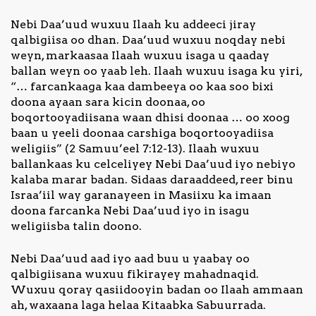
Nebi Daa’uud wuxuu Ilaah ku addeeci jiray
qalbigiisa oo dhan. Daa’uud wuxuu noqday nebi
weyn, markaasaa Ilaah wuxuu isaga u qaaday
ballan weyn oo yaab leh. Ilaah wuxuu isaga ku yiri,
“… farcankaaga kaa dambeeya oo kaa soo bixi
doona ayaan sara kicin doonaa, oo
boqortooyadiisana waan dhisi doonaa … oo xoog
baan u yeeli doonaa carshiga boqortooyadiisa
weligiis” (2 Samuu’eel 7:12-13). Ilaah wuxuu
ballankaas ku celceliyey Nebi Daa’uud iyo nebiyo
kalaba marar badan. Sidaas daraaddeed, reer binu
Israa’iil way garanayeen in Masiixu ka imaan
doona farcanka Nebi Daa’uud iyo in isagu
weligiisba talin doono.
Nebi Daa’uud aad iyo aad buu u yaabay oo
qalbigiisana wuxuu fikirayey mahadnaqid.
Wuxuu qoray qasiidooyin badan oo Ilaah ammaan
ah, waxaana laga helaa Kitaabka Sabuurrada.