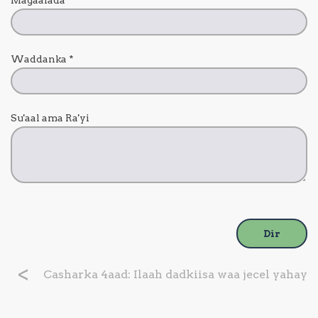
Waddanka
*
Su'aal ama Ra'yi
Dir
Casharka 4aad: Ilaah dadkiisa waa jecel yahay