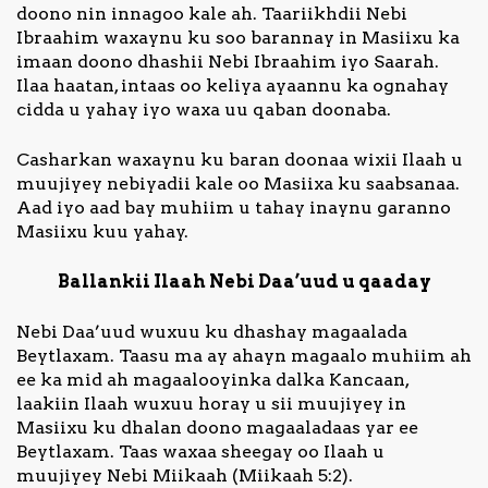
doono nin innagoo kale ah. Taariikhdii Nebi
Ibraahim waxaynu ku soo barannay in Masiixu ka
imaan doono dhashii Nebi Ibraahim iyo Saarah.
Ilaa haatan, intaas oo keliya ayaannu ka ognahay
cidda u yahay iyo waxa uu qaban doonaba.
Casharkan waxaynu ku baran doonaa wixii Ilaah u
muujiyey nebiyadii kale oo Masiixa ku saabsanaa.
Aad iyo aad bay muhiim u tahay inaynu garanno
Masiixu kuu yahay.
Ballankii Ilaah Nebi Daa’uud u qaaday
Nebi Daa’uud wuxuu ku dhashay magaalada
Beytlaxam. Taasu ma ay ahayn magaalo muhiim ah
ee ka mid ah magaalooyinka dalka Kancaan,
laakiin Ilaah wuxuu horay u sii muujiyey in
Masiixu ku dhalan doono magaaladaas yar ee
Beytlaxam. Taas waxaa sheegay oo Ilaah u
muujiyey Nebi Miikaah (Miikaah 5:2).