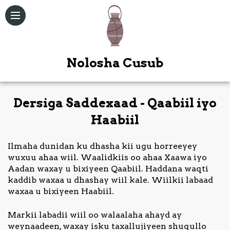
Nolosha Cusub
Dersiga Saddexaad - Qaabiil iyo
Qoraallo
Haabiil
Maqal /
Ilmaha dunidan ku dhasha kii ugu horreeyey
Muuqal
wuxuu ahaa wiil. Waalidkiis oo ahaa Xaawa iyo
Aadan waxay u bixiyeen Qaabiil. Haddana waqti
Kitaabka
kaddib waxaa u dhashay wiil kale. Wiilkii labaad
Quduuska
waxaa u bixiyeen Haabiil.
Ah
Markii labadii wiil oo walaalaha ahayd ay
Bogag
weynaadeen, waxay isku taxallujiyeen shuqullo
Kale