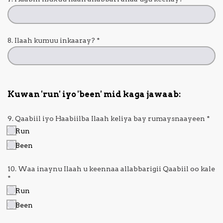
8. Ilaah kumuu inkaaray?
*
Kuwan 'run' iyo 'been' mid kaga jawaab:
9. Qaabiil iyo Haabiilba Ilaah keliya bay rumaysnaayeen
*
Run
Been
10. Waa inaynu Ilaah u keennaa allabbarigii Qaabiil oo kale
*
Run
Been