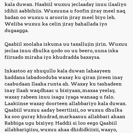
kala duwan. Haabiil wuxuu jeclaaday inuu ilaaliyo
idihii aabbihiis. Wuxuuna u foofin jiray meel naq
Nagala
badan oo wuxuu u aroorin jiray meel biyo leh.
soo
Weliba wuxuu ka celin jiray bahallada iyo
xiriir
dugaagga.
Qaabiil xoolaha iskuma uu taxallujin jirin. Wuxuu
jeclaa inuu dhulka qodo oo uu beero, uuna iska
fiirsado miraha iyo khudradda baxaysa.
Inkastoo ay shuqullo kala duwan lahaayeen
haddana labadooduba waxay ku qiran jireen inay
caabudaan Ilaaha runta ah. Waxay ku tashadeen
inay Ilaah waqdhaac u bixiyaan, maxaa yeelay,
waxay rabeen inuu isagu iyaga wanaag u falo.
Laakiinse waxay doorteen allabbariyo kala duwan.
Qaabiil wuxuu aaday beertiisii, oo wuxuu dhulka
ka soo guray khudrad, markaasuu allabbari ahaan
Rabbiga ugu bixiyey. Haddii si loo eego Qaabiil
allabbarigiisu, wuxuu ahaa dhididkiisii, waayo,