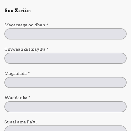
Soo Xiriir:
Magacaaga oo dhan
*
Cinwaanka Imaylka
*
Magaalada
*
Waddanka
*
Su'aal ama Ra'yi