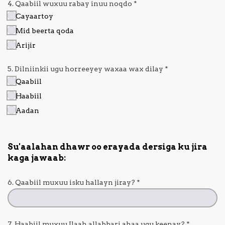
4. Qaabiil wuxuu rabay inuu noqdo
*
Cayaartoy
Mid beerta qoda
Arijir
5. Dilniinkii ugu horreeyey waxaa wax dilay
*
Qaabiil
Haabiil
Aadan
Su'aalahan dhawr oo erayada dersiga ku jira
kaga jawaab:
6. Qaabiil muxuu isku hallayn jiray?
*
7. Haabiil muxuu Ilaah allabbari ahaa ugu keenay?
*