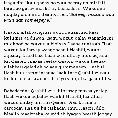
isagu dhulkuu qoday oo wuu beeray oo mirihii
buu soo guray markii ay bislaadeen. Wuxuuna
noqday sidii mid Ilaah ku leh,
"Bal eeg, waxanu waa
wixii aan sameeyey e."
Haabiil allabbarigiisii wuxuu ahaa mid kaas
kulligiis ka duwan. Isagu wuxuu qalay wanankiisii
midkood oo wuxuu u bixiyey Ilaaha runta ah. Ilaah
wuxuu ku farxay waaqdhaacii Haabiil, wuuna
aqbalay. Laakiinse Ilaah wuu diiday inuu aqbalo
kii Qaabiil, maxaa yeelay, Qaabiil wuxuu keenay
allabbari qalad ah oo aan qummaneen. Haabiil
Ilaah buu aamminsanaa, laakiinse Qaabiil wuxuu
ku kalsoonaa awooddiisa iyo shuqulka gacmihiisa.
Dabadeedna Qaabiil wuu hinaasay, maxaa yeelay,
Ilaah wuxuu aqbalay wankii Haabiil, laakiinse
wuxuu diiday mirihii Qaabiil. Aad buuna u
carooday ilaa uu ku tashaday inuu Haabiil dilo.
Maalin maalmaha ka mid ah iyagoo beertii joogay