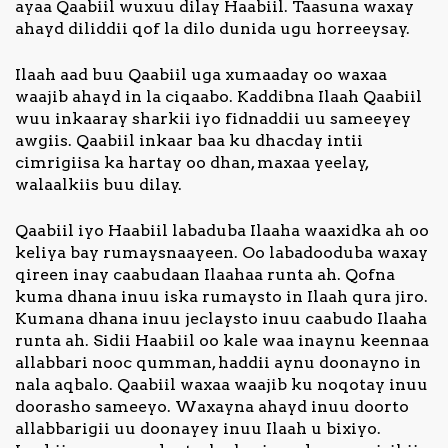
ayaa Qaabiil wuxuu dilay Haabiil. Taasuna waxay
ahayd diliddii qof la dilo dunida ugu horreeysay.
Ilaah aad buu Qaabiil uga xumaaday oo waxaa
waajib ahayd in la ciqaabo. Kaddibna Ilaah Qaabiil
wuu inkaaray sharkii iyo fidnaddii uu sameeyey
awgiis. Qaabiil inkaar baa ku dhacday intii
cimrigiisa ka hartay oo dhan, maxaa yeelay,
walaalkiis buu dilay.
Qaabiil iyo Haabiil labaduba Ilaaha waaxidka ah oo
keliya bay rumaysnaayeen. Oo labadooduba waxay
qireen inay caabudaan Ilaahaa runta ah. Qofna
kuma dhana inuu iska rumaysto in Ilaah qura jiro.
Kumana dhana inuu jeclaysto inuu caabudo Ilaaha
runta ah. Sidii Haabiil oo kale waa inaynu keennaa
allabbari nooc qumman, haddii aynu doonayno in
nala aqbalo. Qaabiil waxaa waajib ku noqotay inuu
doorasho sameeyo. Waxayna ahayd inuu doorto
allabbarigii uu doonayey inuu Ilaah u bixiyo.