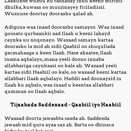
Laakiinse wuxuu ku tashaday inuu keeno mirihii
dhulka, kuwaas oo muujinayey ficiladiisii.
Wuxuuse doortay doorasho qalad ah.
Adiguna waa inaad doorasho samayso. Waa inaad
goosato qurbaankii aad Ilaah u keeni lahayd
caynka uu noqonayo. Waxaad samayn kartaa
doorasho la mid ah sidii Qaabiil oo shuqullada
gacmahaaga u keen Ilaah. Hase ahaatee, Ilaah
inama aqbalayo, mana yeeli doono innaba
allabbariga caynkaasi oo kale ah. Waxaad yeeli
kartaa sidii Haabiil oo kale, oo waxaad keeni kartaa
allabbari Ilaah aqbalayo. Haddii aad doonaysid in
Ilaah ku aqbalo, waa inaad u keentaa allabbari
qumman oo Ilaah aqbalo.
Tijaabada Saddexaad - Qaabiil iyo Haabiil
Waxaad doorta jawaabta saxda ah. Saddexda
jawaab mid qura ayaa sax ah. Barta oo dhinaca