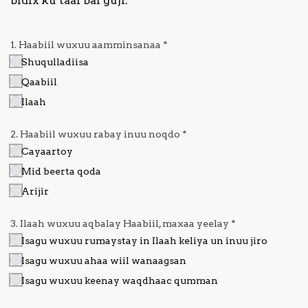
bidix ku taal bal guji.
1. Haabiil wuxuu aamminsanaa
*
Shuqulladiisa
Qaabiil
Ilaah
2. Haabiil wuxuu rabay inuu noqdo
*
Cayaartoy
Mid beerta qoda
Arijir
3. Ilaah wuxuu aqbalay Haabiil, maxaa yeelay
*
Isagu wuxuu rumaystay in Ilaah keliya un inuu jiro
Isagu wuxuu ahaa wiil wanaagsan
Isagu wuxuu keenay waqdhaac qumman